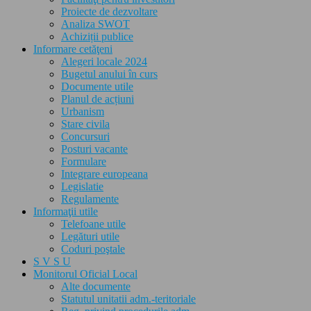
Proiecte de dezvoltare
Analiza SWOT
Achiziții publice
Informare cetăţeni
Alegeri locale 2024
Bugetul anului în curs
Documente utile
Planul de acțiuni
Urbanism
Stare civila
Concursuri
Posturi vacante
Formulare
Integrare europeana
Legislatie
Regulamente
Informaţii utile
Telefoane utile
Legături utile
Coduri poştale
S V S U
Monitorul Oficial Local
Alte documente
Statutul unitatii adm.-teritoriale