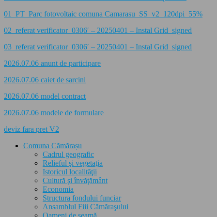
01_PT_Parc fotovoltaic comuna Camarasu_SS_v2_120dpi_55%
02_referat verificator_0306′ – 20250401 – Instal Grid_signed
03_referat verificator_0306′ – 20250401 – Instal Grid_signed
2026.07.06 anunt de participare
2026.07.06 caiet de sarcini
2026.07.06 model contract
2026.07.06 modele de formulare
deviz fara pret V2
Comuna Cămărașu
Cadrul geografic
Relieful şi vegetaţia
Istoricul localităţii
Cultură şi învăţământ
Economia
Structura fondului funciar
Ansamblul Fiii Cămăraşului
Oameni de seamă