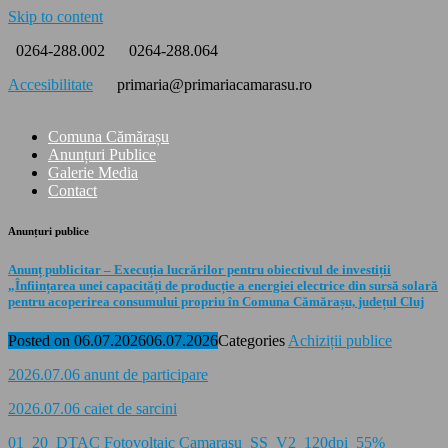
Skip to content
0264-288.002
0264-288.064
Accesibilitate
primaria@primariacamarasu.ro
Comuna Cămărașu
Anunțuri Publice
Galerie Media
Contact
Anunțuri publice
Anunț publicitar – Execuția lucrărilor pentru obiectivul de investiții
„Înființarea unei capacități de producție a energiei electrice din sursă solară
pentru acoperirea consumului propriu în Comuna Cămărașu, județul Cluj
Posted on
06.07.2026
06.07.2026
Categories
Achiziții publice
2026.07.06 anunt de participare
2026.07.06 caiet de sarcini
01_20_DTAC Fotovoltaic Camarasu_SS_V2_120dpi_55%