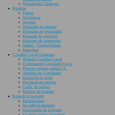
Monografie Cămăraşu
Primăria
Primar
Viceprimar
Secretar
Declarații de interese
Dispoziții ale primarului
Rapoarte de activitate
Rapoarte ale primarului
Salarii – Venituri lunare
Integritate
Consiliul Local Camarasu
Hotărâri Consiliul Local
Componenţa Consiliului Local
Procese verbale sedinta CL
Atribuţii ale Consiliului
Declarații de avere
Declaraţii de interese
Grafic de şedinţe
Proiecte de hotărâri
Proiecte şi investiţii
Infrastructura
Investiţii în derulare
Oportunităţi de investiţii
Facilităţi pentru investitori