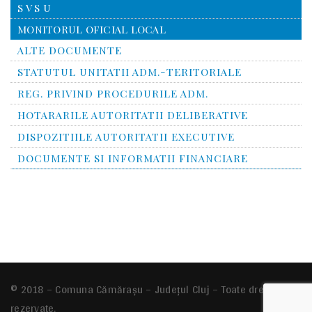
S V S U
MONITORUL OFICIAL LOCAL
ALTE DOCUMENTE
STATUTUL UNITATII ADM.-TERITORIALE
REG. PRIVIND PROCEDURILE ADM.
HOTARARILE AUTORITATII DELIBERATIVE
DISPOZITIILE AUTORITATII EXECUTIVE
DOCUMENTE SI INFORMATII FINANCIARE
© 2018 – Comuna Cămărașu – Județul Cluj – Toate drepturile
rezervate.