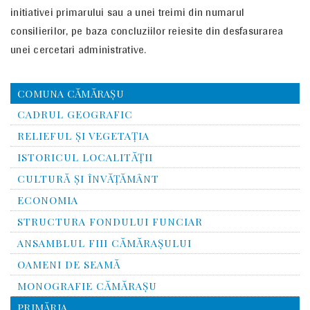
initiativei primarului sau a unei treimi din numarul
consilierilor, pe baza concluziilor reiesite din desfasurarea
unei cercetari administrative.
COMUNA CĂMĂRAȘU
CADRUL GEOGRAFIC
RELIEFUL ŞI VEGETAŢIA
ISTORICUL LOCALITĂŢII
CULTURĂ ŞI ÎNVĂŢĂMÂNT
ECONOMIA
STRUCTURA FONDULUI FUNCIAR
ANSAMBLUL FIII CĂMĂRAŞULUI
OAMENI DE SEAMĂ
MONOGRAFIE CĂMĂRAŞU
PRIMĂRIA