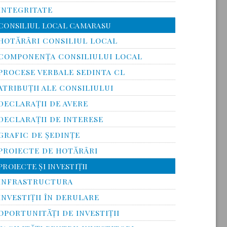
INTEGRITATE
CONSILIUL LOCAL CAMARASU
HOTĂRÂRI CONSILIUL LOCAL
COMPONENŢA CONSILIULUI LOCAL
PROCESE VERBALE SEDINTA CL
ATRIBUŢII ALE CONSILIULUI
DECLARAȚII DE AVERE
DECLARAŢII DE INTERESE
GRAFIC DE ŞEDINŢE
PROIECTE DE HOTĂRÂRI
PROIECTE ŞI INVESTIŢII
INFRASTRUCTURA
INVESTIŢII ÎN DERULARE
OPORTUNITĂŢI DE INVESTIŢII