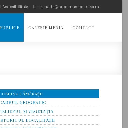
Accesibilitate
primaria@primariacamarasu.ro
PUBLICE
GALERIE MEDIA
CONTACT
COMUNA CĂMĂRAȘU
CADRUL GEOGRAFIC
RELIEFUL ŞI VEGETAŢIA
ISTORICUL LOCALITĂŢII