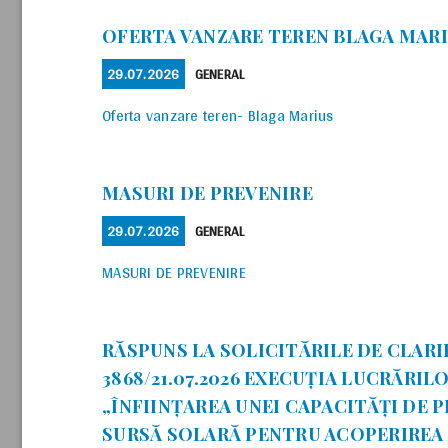
OFERTA VANZARE TEREN BLAGA MAR
POSTED
CATEGORIES
29.07.2026
GENERAL
ON
Oferta vanzare teren- Blaga Marius
MASURI DE PREVENIRE
POSTED
CATEGORIES
29.07.2026
GENERAL
ON
MASURI DE PREVENIRE
RĂSPUNS LA SOLICITĂRILE DE CLARI
3868/21.07.2026 EXECUȚIA LUCRĂRIL
„ÎNFIINȚAREA UNEI CAPACITĂȚI DE 
SURSĂ SOLARĂ PENTRU ACOPERIREA