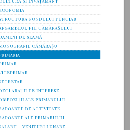
CULTURĂ ŞI ÎNVĂŢĂMÂNT
ECONOMIA
STRUCTURA FONDULUI FUNCIAR
ANSAMBLUL FIII CĂMĂRAŞULUI
OAMENI DE SEAMĂ
MONOGRAFIE CĂMĂRAŞU
PRIMĂRIA
PRIMAR
VICEPRIMAR
SECRETAR
DECLARAȚII DE INTERESE
DISPOZIȚII ALE PRIMARULUI
RAPOARTE DE ACTIVITATE
RAPOARTE ALE PRIMARULUI
SALARII – VENITURI LUNARE