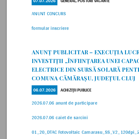
POSTED
CATEGORIES
07.07.2026
GENERAL
,
POSTURI VACANTE
ON
ANUNT CONCURS
formular inscriere
ANUNȚ PUBLICITAR – EXECUȚIA LUC
INVESTIȚII „ÎNFIINȚAREA UNEI CAPA
ELECTRICE DIN SURSĂ SOLARĂ PENT
COMUNA CĂMĂRAȘU, JUDEȚUL CLUJ
POSTED
CATEGORIES
06.07.2026
ACHIZIȚII PUBLICE
ON
2026.07.06 anunt de participare
2026.07.06 caiet de sarcini
01_20_DTAC Fotovoltaic Camarasu_SS_V2_120dpi_