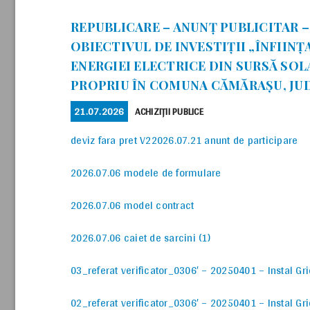
REPUBLICARE – ANUNȚ PUBLICITAR 
OBIECTIVUL DE INVESTIȚII „ÎNFIIN
ENERGIEI ELECTRICE DIN SURSĂ SO
PROPRIU ÎN COMUNA CĂMĂRAȘU, JU
POSTED
CATEGORIES
21.07.2026
ACHIZIȚII PUBLICE
ON
deviz fara pret V2
2026.07.21 anunt de participare
2026.07.06 modele de formulare
2026.07.06 model contract
2026.07.06 caiet de sarcini (1)
03_referat verificator_0306′ – 20250401 – Instal Gr
02_referat verificator_0306′ – 20250401 – Instal Gr