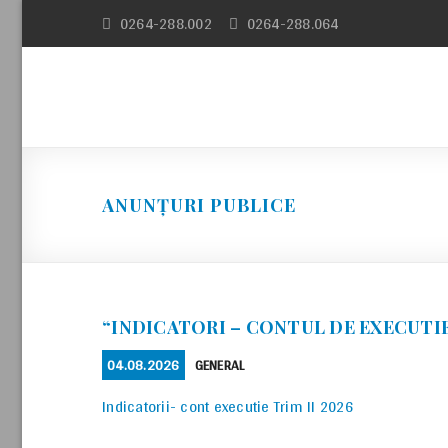
Skip
0264-288.002
0264-288.064
to
content
ANUNȚURI PUBLICE
“INDICATORI – CONTUL DE EXECUTIE 
POSTED
CATEGORIES
04.08.2026
GENERAL
ON
Indicatorii- cont executie Trim II 2026