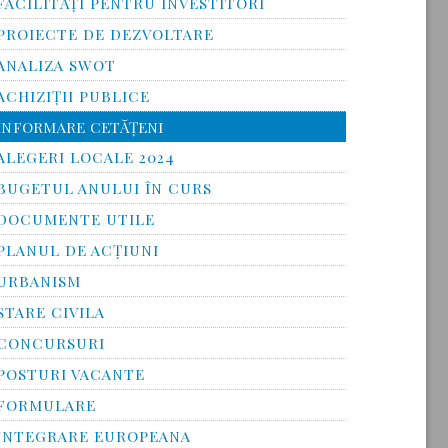
FACILITĂŢI PENTRU INVESTITORI
PROIECTE DE DEZVOLTARE
ANALIZA SWOT
ACHIZIȚII PUBLICE
INFORMARE CETĂŢENI
ALEGERI LOCALE 2024
BUGETUL ANULUI ÎN CURS
DOCUMENTE UTILE
PLANUL DE ACȚIUNI
URBANISM
STARE CIVILA
CONCURSURI
POSTURI VACANTE
FORMULARE
INTEGRARE EUROPEANA