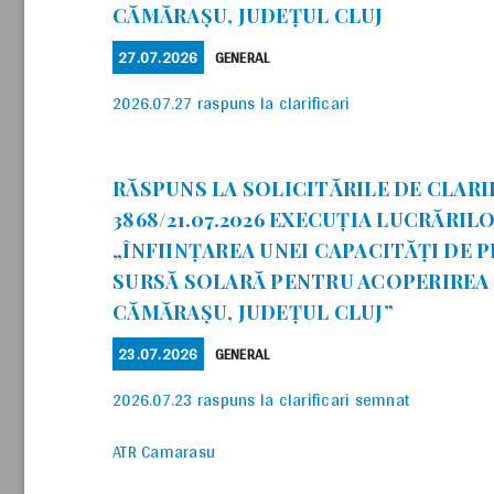
CĂMĂRAȘU, JUDEȚUL CLUJ
POSTED
CATEGORIES
27.07.2026
GENERAL
ON
2026.07.27 raspuns la clarificari
RĂSPUNS LA SOLICITĂRILE DE CLARI
3868/21.07.2026 EXECUȚIA LUCRĂRIL
„ÎNFIINȚAREA UNEI CAPACITĂȚI DE 
SURSĂ SOLARĂ PENTRU ACOPERIREA
CĂMĂRAȘU, JUDEȚUL CLUJ”
POSTED
CATEGORIES
23.07.2026
GENERAL
ON
2026.07.23 raspuns la clarificari semnat
ATR Camarasu