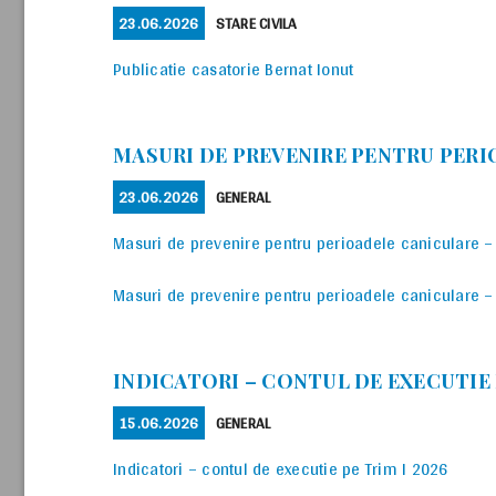
POSTED
CATEGORIES
23.06.2026
STARE CIVILA
ON
Publicatie casatorie Bernat Ionut
MASURI DE PREVENIRE PENTRU PERI
POSTED
CATEGORIES
23.06.2026
GENERAL
ON
Masuri de prevenire pentru perioadele caniculare – 
Masuri de prevenire pentru perioadele caniculare –
INDICATORI – CONTUL DE EXECUTIE P
POSTED
CATEGORIES
15.06.2026
GENERAL
ON
Indicatori – contul de executie pe Trim I 2026