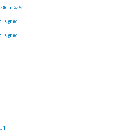
120dpi_55%
id_signed
id_signed
UT