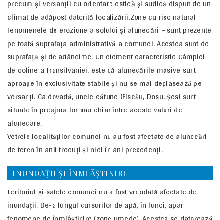
precum şi versanţii cu orientare estică şi sudică dispun de un
climat de adăpost datorită localizării.Zone cu risc natural
Fenomenele de eroziune a solului şi alunecări – sunt prezente
pe toată suprafaţa administrativă a comunei. Acestea sunt de
suprafaţă şi de adâncime. Un element caracteristic Câmpiei
de coline a Transilvaniei, este că alunecările masive sunt
aproape în exclusivitate stabile şi nu se mai deplasează pe
versanţi. Ca dovadă, unele cătune (Fiscău, Dosu, Şes) sunt
situate în preajma lor sau chiar între aceste valuri de
alunecare.
Vetrele localităţilor comunei nu au fost afectate de alunecări
de teren în anii trecuţi şi nici în ani precedenţi.
INUNDAŢII ŞI ÎNMLĂŞTINIRI
Teritoriul şi satele comunei nu a fost vreodată afectate de
inundaţii. De-a lungul cursurilor de apă, în lunci, apar
fenomene de înmlâştinire (zone umede). Acestea se datorează