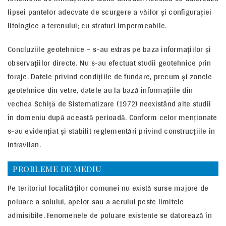
lipsei pantelor adecvate de scurgere a văilor şi configuraţiei
litologice a terenului; cu straturi impermeabile.
Concluziile geotehnice – s-au extras pe baza informaţiilor şi
observaţiilor directe. Nu s-au efectuat studii geotehnice prin
foraje. Datele privind condiţiile de fundare, precum şi zonele
geotehnice din vetre, datele au la bază informaţiile din
vechea Schiţă de Sistematizare (1972) neexistând alte studii
în domeniu după această perioadă. Conform celor menţionate
s-au evidenţiat şi stabilit reglementări privind construcţiile în
intravilan.
PROBLEME DE MEDIU
Pe teritoriul localităţilor comunei nu există surse majore de
poluare a solului, apelor sau a aerului peste limitele
admisibile. Fenomenele de poluare existente se datorează în