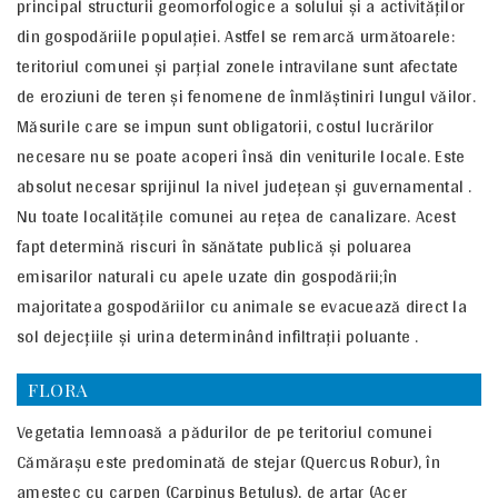
principal structurii geomorfologice a solului şi a activităţilor
din gospodăriile populaţiei. Astfel se remarcă următoarele:
teritoriul comunei şi parţial zonele intravilane sunt afectate
de eroziuni de teren şi fenomene de înmlăştiniri lungul văilor.
Măsurile care se impun sunt obligatorii, costul lucrărilor
necesare nu se poate acoperi însă din veniturile locale. Este
absolut necesar sprijinul la nivel judeţean şi guvernamental .
Nu toate localităţile comunei au rețea de canalizare. Acest
fapt determină riscuri în sănătate publică şi poluarea
emisarilor naturali cu apele uzate din gospodării;în
majoritatea gospodăriilor cu animale se evacuează direct la
sol dejecţiile şi urina determinând infiltraţii poluante .
FLORA
Vegetatia lemnoasă a pădurilor de pe teritoriul comunei
Cămăraşu este predominată de stejar (Quercus Robur), în
amestec cu carpen (Carpinus Betulus), de artar (Acer