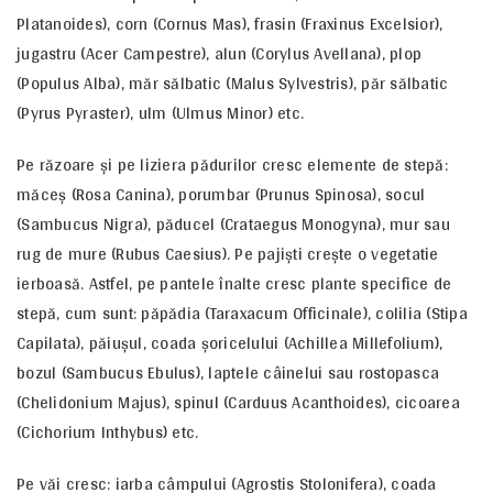
Platanoides), corn (Cornus Mas), frasin (Fraxinus Excelsior),
jugastru (Acer Campestre), alun (Corylus Avellana), plop
(Populus Alba), măr sălbatic (Malus Sylvestris), păr sălbatic
(Pyrus Pyraster), ulm (Ulmus Minor) etc.
Pe răzoare şi pe liziera pădurilor cresc elemente de stepă:
măceş (Rosa Canina), porumbar (Prunus Spinosa), socul
(Sambucus Nigra), păducel (Crataegus Monogyna), mur sau
rug de mure (Rubus Caesius). Pe pajişti creşte o vegetatie
ierboasă. Astfel, pe pantele înalte cresc plante specifice de
stepă, cum sunt: păpădia (Taraxacum Officinale), colilia (Stipa
Capilata), păiuşul, coada şoricelului (Achillea Millefolium),
bozul (Sambucus Ebulus), laptele câinelui sau rostopasca
(Chelidonium Majus), spinul (Carduus Acanthoides), cicoarea
(Cichorium Inthybus) etc.
Pe văi cresc: iarba câmpului (Agrostis Stolonifera), coada