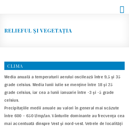
Skip
to
content
RELIEFUL ŞI VEGETAŢIA
CLIMA
Media anuală a temperaturii aerului oscilează între 9,5 şi 35
grade celsius. Media lunii iulie se menţine între 18 şi 25
grade celsius, iar cea a lunii ianuarie între -3 şi -5 grade
celsius.
Precipitaţiile medii anuale au valori în general mai scăzute
între 600 – 650 l/mp/an. Vânturile dominante au frecvenţa cea
mai accentuată dinspre Vest şi nord-vest. Vetrele de localităţi