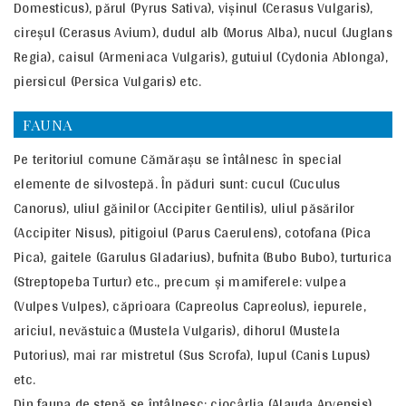
Domesticus), părul (Pyrus Sativa), vişinul (Cerasus Vulgaris),
cireşul (Cerasus Avium), dudul alb (Morus Alba), nucul (Juglans
Regia), caisul (Armeniaca Vulgaris), gutuiul (Cydonia Ablonga),
piersicul (Persica Vulgaris) etc.
FAUNA
Pe teritoriul comune Cămăraşu se întâlnesc în special
elemente de silvostepă. În păduri sunt: cucul (Cuculus
Canorus), uliul găinilor (Accipiter Gentilis), uliul păsărilor
(Accipiter Nisus), pitigoiul (Parus Caerulens), cotofana (Pica
Pica), gaitele (Garulus Gladarius), bufnita (Bubo Bubo), turturica
(Streptopeba Turtur) etc., precum şi mamiferele: vulpea
(Vulpes Vulpes), căprioara (Capreolus Capreolus), iepurele,
ariciul, nevăstuica (Mustela Vulgaris), dihorul (Mustela
Putorius), mai rar mistretul (Sus Scrofa), lupul (Canis Lupus)
etc.
Din fauna de stepă se întâlnesc: ciocârlia (Alauda Arvensis),