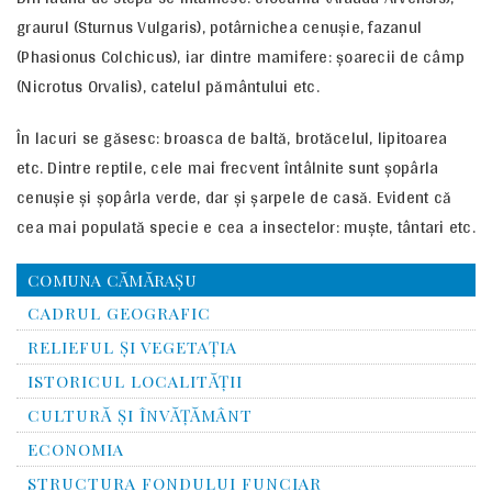
graurul (Sturnus Vulgaris), potârnichea cenuşie, fazanul
(Phasionus Colchicus), iar dintre mamifere: şoarecii de câmp
(Nicrotus Orvalis), catelul pământului etc.
În lacuri se găsesc: broasca de baltă, brotăcelul, lipitoarea
etc. Dintre reptile, cele mai frecvent întâlnite sunt şopârla
cenuşie şi şopârla verde, dar şi şarpele de casă. Evident că
cea mai populată specie e cea a insectelor: muşte, tântari etc.
COMUNA CĂMĂRAȘU
CADRUL GEOGRAFIC
RELIEFUL ŞI VEGETAŢIA
ISTORICUL LOCALITĂŢII
CULTURĂ ŞI ÎNVĂŢĂMÂNT
ECONOMIA
STRUCTURA FONDULUI FUNCIAR