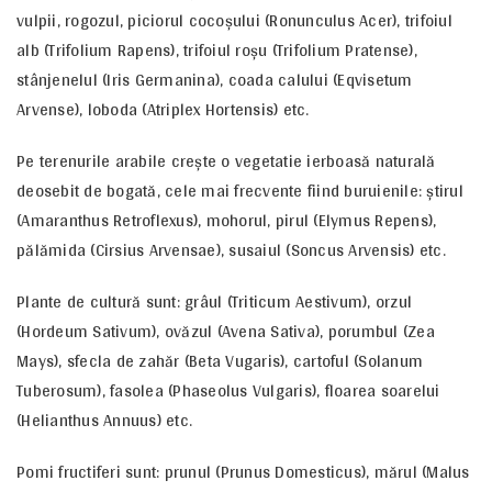
vulpii, rogozul, piciorul cocoşului (Ronunculus Acer), trifoiul
alb (Trifolium Rapens), trifoiul roşu (Trifolium Pratense),
stânjenelul (Iris Germanina), coada calului (Eqvisetum
Arvense), loboda (Atriplex Hortensis) etc.
Pe terenurile arabile creşte o vegetatie ierboasă naturală
deosebit de bogată, cele mai frecvente fiind buruienile: ştirul
(Amaranthus Retroflexus), mohorul, pirul (Elymus Repens),
pălămida (Cirsius Arvensae), susaiul (Soncus Arvensis) etc.
Plante de cultură sunt: grâul (Triticum Aestivum), orzul
(Hordeum Sativum), ovăzul (Avena Sativa), porumbul (Zea
Mays), sfecla de zahăr (Beta Vugaris), cartoful (Solanum
Tuberosum), fasolea (Phaseolus Vulgaris), floarea soarelui
(Helianthus Annuus) etc.
Pomi fructiferi sunt: prunul (Prunus Domesticus), mărul (Malus