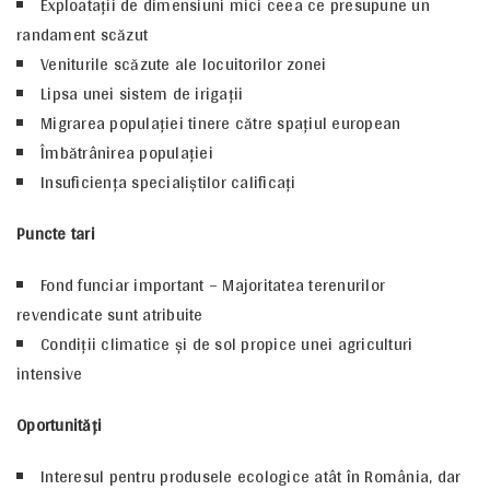
Exploataţii de dimensiuni mici ceea ce presupune un
randament scăzut
Veniturile scăzute ale locuitorilor zonei
Lipsa unei sistem de irigaţii
Migrarea populaţiei tinere către spaţiul european
Îmbătrânirea populaţiei
Insuficienţa specialiştilor calificaţi
Puncte tari
Fond funciar important – Majoritatea terenurilor
revendicate sunt atribuite
Condiţii climatice şi de sol propice unei agriculturi
intensive
Oportunităţi
Interesul pentru produsele ecologice atât în România, dar