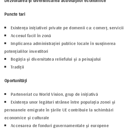
Dezvoltarea şi diversificarea activităţilor economice
Puncte tari
Existenţa iniţiativei private pe domenii ca: comerţ, servicii
Accesul facil în zonă
Implicarea administraţiei publice locale în susţinerea
potenţialilor investitori
Bogăţia şi diversitatea reliefului şi a peisajului
Tradiţii
Oportunităţi
Parteneriat cu World Vision, grup de iniţiativă
Existenţa unor legături strânse între populaţia zonei şi
persoanele emigrate în ţările UE contribuie la schimbări
economice şi culturale
Accesarea de fonduri guvernamentale şi europene