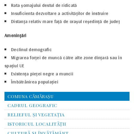
Rata şomajului destul de ridicată
Insuficienta dezvoltare a activităţilor de instruire
Distanţa relativ mare faţă de oraşul reşedinţă de judeţ
Ameninţări
Declinul demografic
Migrarea forţei de muncă către alte zone dinţară sau în
spaţiul UE
Existenţa pieţei negre a muncii
Îmbătrânirea populaţiei
COMUNA CĂMĂRAȘU
CADRUL GEOGRAFIC
RELIEFUL ŞI VEGETAŢIA
ISTORICUL LOCALITĂŢII
CULTURĂ ŞI ÎNVĂŢĂMÂNT