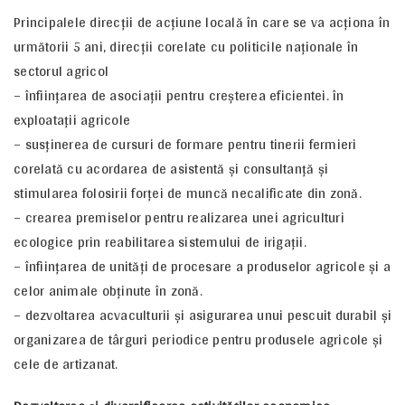
Principalele direcţii de acţiune locală în care se va acţiona în
următorii 5 ani, direcţii corelate cu politicile naţionale în
sectorul agricol
– înfiinţarea de asociaţii pentru creşterea eficientei. în
exploataţii agricole
– susţinerea de cursuri de formare pentru tinerii fermieri
corelată cu acordarea de asistentă şi consultanţă şi
stimularea folosirii forţei de muncă necalificate din zonă.
– crearea premiselor pentru realizarea unei agriculturi
ecologice prin reabilitarea sistemului de irigaţii.
– înfiinţarea de unităţi de procesare a produselor agricole şi a
celor animale obţinute în zonă.
– dezvoltarea acvaculturii şi asigurarea unui pescuit durabil şi
organizarea de târguri periodice pentru produsele agricole şi
cele de artizanat.