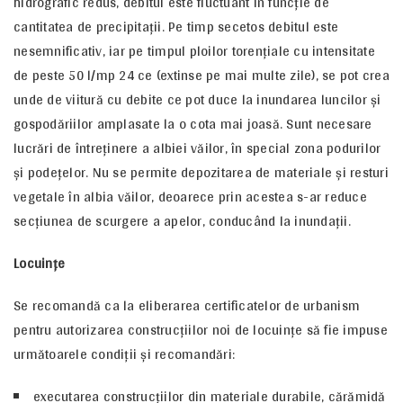
hidrografic redus, debitul este fluctuant în funcţie de
cantitatea de precipitaţii. Pe timp secetos debitul este
nesemnificativ, iar pe timpul ploilor torenţiale cu intensitate
de peste 50 l/mp 24 ce (extinse pe mai multe zile), se pot crea
unde de viitură cu debite ce pot duce la inundarea luncilor şi
gospodăriilor amplasate la o cota mai joasă. Sunt necesare
lucrări de întreţinere a albiei văilor, în special zona podurilor
şi podeţelor. Nu se permite depozitarea de materiale şi resturi
vegetale în albia văilor, deoarece prin acestea s-ar reduce
secţiunea de scurgere a apelor, conducând la inundaţii.
Locuinţe
Se recomandă ca la eliberarea certificatelor de urbanism
pentru autorizarea construcţiilor noi de locuinţe să fie impuse
următoarele condiţii şi recomandări:
executarea construcţiilor din materiale durabile, cărămidă