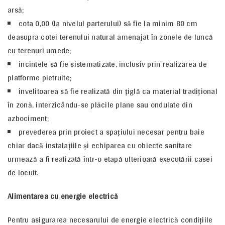
arsă;
cota 0,00 (la nivelul parterului) să fie la minim 80 cm
deasupra cotei terenului natural amenajat în zonele de luncă
cu terenuri umede;
incintele să fie sistematizate, inclusiv prin realizarea de
platforme pietruite;
învelitoarea să fie realizată din ţiglă ca material tradiţional
în zonă, interzicându-se plăcile plane sau ondulate din
azbociment;
prevederea prin proiect a spaţiului necesar pentru baie
chiar dacă instalaţiile şi echiparea cu obiecte sanitare
urmează a fi realizată într-o etapă ulterioară executării casei
de locuit.
Alimentarea cu energie electrică
Pentru asigurarea necesarului de energie electrică condiţiile