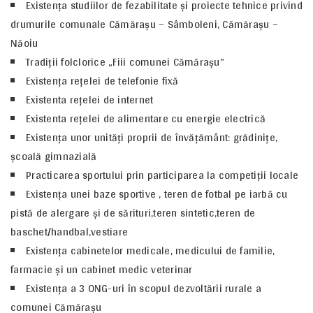
Existenţa studiilor de fezabilitate şi proiecte tehnice privind
drumurile comunale Cămăraşu – Sâmboleni, Cămăraşu –
Năoiu
Tradiţii folclorice „Fiii comunei Cămărașu”
Existenţa reţelei de telefonie fixă
Existenta reţelei de internet
Existenta reţelei de alimentare cu energie electrică
Existenţa unor unităţi proprii de învăţământ: grădiniţe,
şcoală gimnazială
Practicarea sportului prin participarea la competiţii locale
Existența unei baze sportive , teren de fotbal pe iarbă cu
pistă de alergare și de sărituri,teren sintetic,teren de
baschet/handbal,vestiare
Existenţa cabinetelor medicale, medicului de familie,
farmacie şi un cabinet medic veterinar
Existența a 3 ONG-uri în scopul dezvoltării rurale a
comunei Cămăraşu