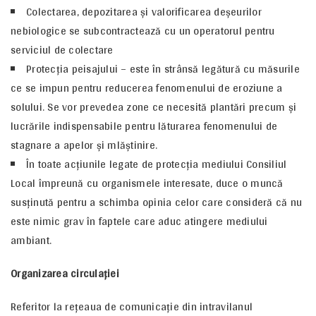
Colectarea, depozitarea şi valorificarea deşeurilor
nebiologice se subcontractează cu un operatorul pentru
serviciul de colectare
Protecţia peisajului – este în strânsă legătură cu măsurile
ce se impun pentru reducerea fenomenului de eroziune a
solului. Se vor prevedea zone ce necesită plantări precum şi
lucrările indispensabile pentru lăturarea fenomenului de
stagnare a apelor şi mlăştinire.
În toate acţiunile legate de protecţia mediului Consiliul
Local împreună cu organismele interesate, duce o muncă
susţinută pentru a schimba opinia celor care consideră că nu
este nimic grav în faptele care aduc atingere mediului
ambiant.
Organizarea circulaţiei
Referitor la reţeaua de comunicaţie din intravilanul