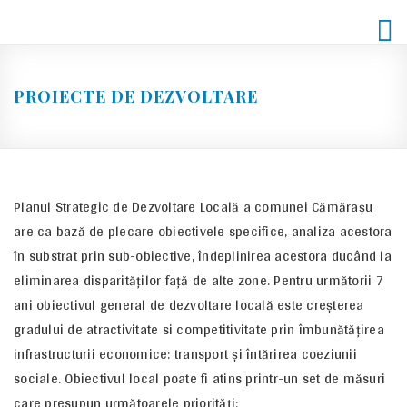
Skip
to
content
PROIECTE DE DEZVOLTARE
Planul Strategic de Dezvoltare Locală a comunei Cămăraşu
are ca bază de plecare obiectivele specifice, analiza acestora
în substrat prin sub-obiective, îndeplinirea acestora ducând la
eliminarea disparităţilor faţă de alte zone. Pentru următorii 7
ani obiectivul general de dezvoltare locală este creşterea
gradului de atractivitate si competitivitate prin îmbunătăţirea
infrastructurii economice: transport şi întărirea coeziunii
sociale. Obiectivul local poate fi atins printr-un set de măsuri
care presupun următoarele priorităţi: