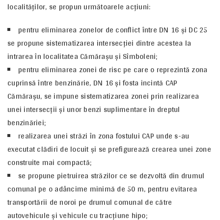
localităţilor, se propun următoarele acţiuni:
pentru eliminarea zonelor de conflict între DN 16 şi DC 25
se propune sistematizarea intersecţiei dintre acestea la
intrarea în localitatea Cămăraşu şi Sîmboleni;
pentru eliminarea zonei de risc pe care o reprezintă zona
cuprinsă între benzinărie, DN 16 şi fosta incintă CAP
Cămăraşu, se impune sistematizarea zonei prin realizarea
unei intersecţii şi unor benzi suplimentare în dreptul
benzinăriei;
realizarea unei străzi în zona fostului CAP unde s-au
executat clădiri de locuit şi se prefigurează crearea unei zone
construite mai compactă;
se propune pietruirea străzilor ce se dezvoltă din drumul
comunal pe o adâncime minimă de 50 m, pentru evitarea
transportării de noroi pe drumul comunal de către
autovehicule şi vehicule cu tracţiune hipo;