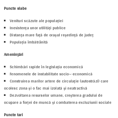
Puncte slabe
Venituri scăzute ale populaţiei
Inexistenţa unor utilităţi publice
Distanţa mare faţă de oraşul reşedinţă de judeţ
Populaţia îmbătrânită
Ameninţări
Schimbări rapide în legislaţia economică
Fenomenele de instabilitate socio¬-economică
Construirea marilor artere de circulaţie (autostrăzi) care
ocolesc zona şi o fac mai izolată şi neatractivă
Dezvoltarea resurselor umane, creşterea gradului de
ocupare a forţei de muncă şi combaterea excluziunii sociale
Puncte tari