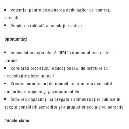
Potenţial pentru dezvoltarea activităţilor de comerţ,
servicii
Ponderea ridicată a populaţiei active
Oportunităţi
Intensitatea acţiunilor ALOFM în domeniul resurselor
umane
Corelarea procesului educaţional şi de instruire cu
necesităţile pieţei muncii
Crearea unor locuri de muncă ca urmare a accesării
fondurilor europene şi guvernamentale
Întărirea capacităţii şi pregătirii administraţiei publice în
scopul consilierii şomerilor şi a grupurilor sociale vulnerabile
Puncte slabe