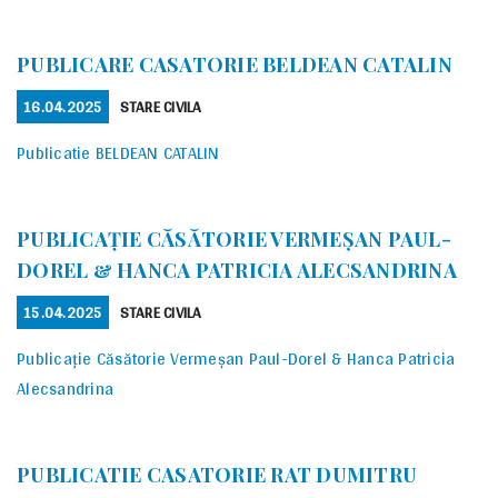
PUBLICARE CASATORIE BELDEAN CATALIN
POSTED
CATEGORIES
16.04.2025
STARE CIVILA
ON
Publicatie BELDEAN CATALIN
PUBLICAȚIE CĂSĂTORIE VERMEȘAN PAUL-
DOREL & HANCA PATRICIA ALECSANDRINA
POSTED
CATEGORIES
15.04.2025
STARE CIVILA
ON
Publicație Căsătorie Vermeșan Paul-Dorel & Hanca Patricia
Alecsandrina
PUBLICATIE CASATORIE RAT DUMITRU