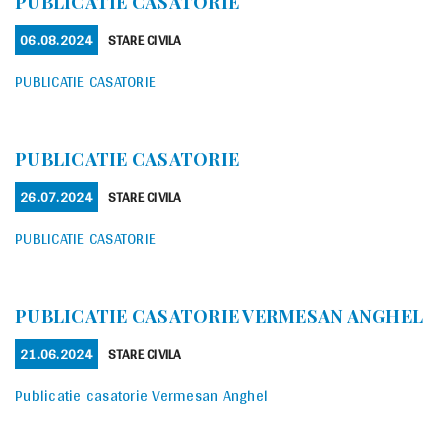
PUBLICATIE CASATORIE
POSTED
CATEGORIES
06.08.2024
STARE CIVILA
ON
PUBLICATIE CASATORIE
PUBLICATIE CASATORIE
POSTED
CATEGORIES
26.07.2024
STARE CIVILA
ON
PUBLICATIE CASATORIE
PUBLICATIE CASATORIE VERMESAN ANGHEL
POSTED
CATEGORIES
21.06.2024
STARE CIVILA
ON
Publicatie casatorie Vermesan Anghel