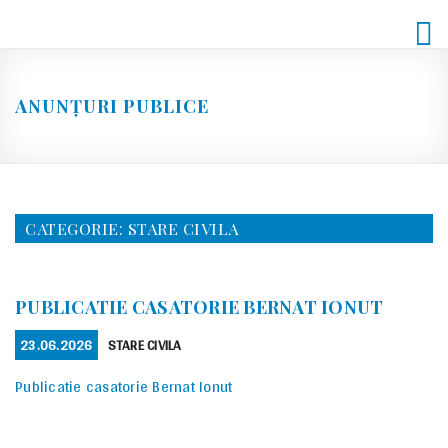
Skip
to
content
ANUNȚURI PUBLICE
CATEGORIE:
STARE CIVILA
PUBLICATIE CASATORIE BERNAT IONUT
POSTED
CATEGORIES
23.06.2026
STARE CIVILA
ON
Publicatie casatorie Bernat Ionut