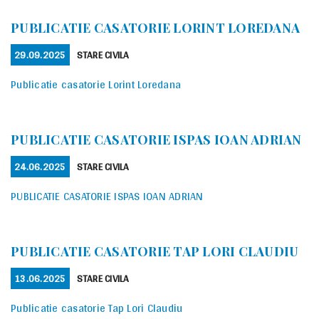
PUBLICATIE CASATORIE LORINT LOREDANA
POSTED
CATEGORIES
29.09.2025
STARE CIVILA
ON
Publicatie casatorie Lorint Loredana
PUBLICATIE CASATORIE ISPAS IOAN ADRIAN
POSTED
CATEGORIES
24.06.2025
STARE CIVILA
ON
PUBLICATIE CASATORIE ISPAS IOAN ADRIAN
PUBLICATIE CASATORIE TAP LORI CLAUDIU
POSTED
CATEGORIES
13.06.2025
STARE CIVILA
ON
Publicatie casatorie Tap Lori Claudiu