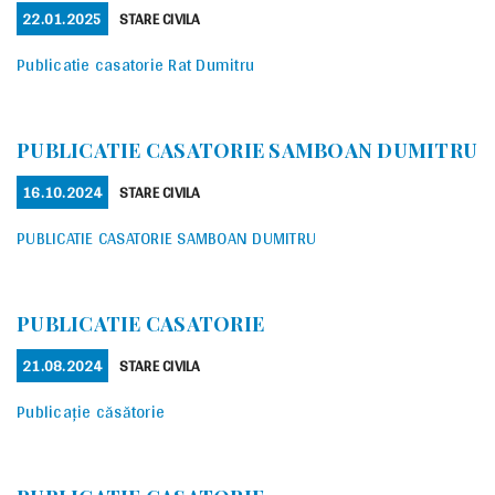
POSTED
CATEGORIES
22.01.2025
STARE CIVILA
ON
Publicatie casatorie Rat Dumitru
PUBLICATIE CASATORIE SAMBOAN DUMITRU
POSTED
CATEGORIES
16.10.2024
STARE CIVILA
ON
PUBLICATIE CASATORIE SAMBOAN DUMITRU
PUBLICATIE CASATORIE
POSTED
CATEGORIES
21.08.2024
STARE CIVILA
ON
Publicație căsătorie