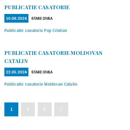
PUBLICATIE CASATORIE
POSTED
CATEGORIES
10.06.2024
STARE CIVILA
ON
Publicatie casatorie Pop Cristian
PUBLICATIE CASATORIE MOLDOVAN
CATALIN
POSTED
CATEGORIES
22.05.2024
STARE CIVILA
ON
Publicatie casatorie Moldovan Catalin
PAGINAȚIE
Page
Page
Page
Next
1
2
3
ARTICOLE
page