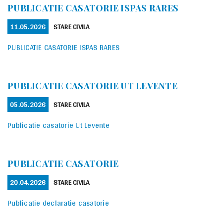
PUBLICATIE CASATORIE ISPAS RARES
POSTED
CATEGORIES
11.05.2026
STARE CIVILA
ON
PUBLICATIE CASATORIE ISPAS RARES
PUBLICATIE CASATORIE UT LEVENTE
POSTED
CATEGORIES
05.05.2026
STARE CIVILA
ON
Publicatie casatorie Ut Levente
PUBLICATIE CASATORIE
POSTED
CATEGORIES
20.04.2026
STARE CIVILA
ON
Publicatie declaratie casatorie