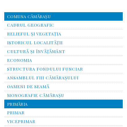
COMUNA CĂMĂRAȘU
CADRUL GEOGRAFIC
RELIEFUL ŞI VEGETAŢIA
ISTORICUL LOCALITĂŢII
CULTURĂ ŞI ÎNVĂŢĂMÂNT
ECONOMIA
STRUCTURA FONDULUI FUNCIAR
ANSAMBLUL FIII CĂMĂRAŞULUI
OAMENI DE SEAMĂ
MONOGRAFIE CĂMĂRAŞU
PRIMĂRIA
PRIMAR
VICEPRIMAR