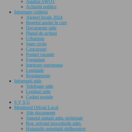
Analiza SWOT
Achiziții publice
Informare cetăţeni
Alegeri locale 2024
Bugetul anului în curs
Documente utile
Planul de acțiuni
Urbanism
Stare civila
Concursuri
Posturi vacante
Formulare
Integrare europeana
Legislatie
Regulamente
Informaţii utile
Telefoane utile
Legături utile
Coduri poştale
S V S U
Monitorul Oficial Local
Alte documente
Statutul unitatii adm.-teritoriale
Reg. privind procedurile adm.
Hotararile autoritatii deliberative