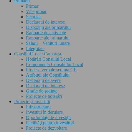
Primăria
Primar
Viceprimar
Secretar
Declarații de interese
Dispoziții ale primarului
Rapoarte de activitate
Rapoarte ale primarului
Salarii – Venituri lunare
Integritate
Consiliul Local Camarasu
Hotărâri Consiliul Local
Componenţa Consiliului Local
Procese verbale sedinta CL
Atribuţii ale Consiliului
Declarații de avere
Declaraţii de interese
Grafic de şedinţe
Proiecte de hotărâri
Proiecte şi investiţii
Infrastructura
Investiţii în derulare
Oportunităţi de investiţii
Facilităţi pentru investitori
Proiecte de dezvoltare