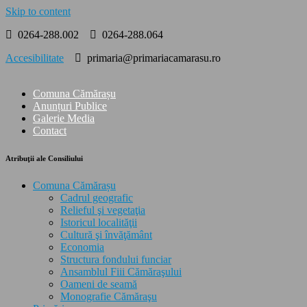
Skip to content
0264-288.002
0264-288.064
Accesibilitate
primaria@primariacamarasu.ro
Comuna Cămărașu
Anunțuri Publice
Galerie Media
Contact
Atribuţii ale Consiliului
Comuna Cămărașu
Cadrul geografic
Relieful şi vegetaţia
Istoricul localităţii
Cultură şi învăţământ
Economia
Structura fondului funciar
Ansamblul Fiii Cămăraşului
Oameni de seamă
Monografie Cămăraşu