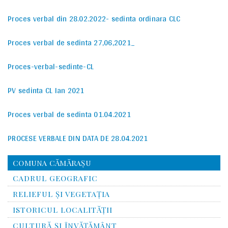
Proces verbal din 28.02.2022- sedinta ordinara CLC
Proces verbal de sedinta 27,06,2021_
Proces-verbal-sedinte-CL
PV sedinta CL Ian 2021
Proces verbal de sedinta 01.04.2021
PROCESE VERBALE DIN DATA DE 28.04.2021
PROCESE VERBALE DIN DATA DE 08.04.2021
COMUNA CĂMĂRAȘU
CADRUL GEOGRAFIC
RELIEFUL ŞI VEGETAŢIA
ISTORICUL LOCALITĂŢII
CULTURĂ ŞI ÎNVĂŢĂMÂNT