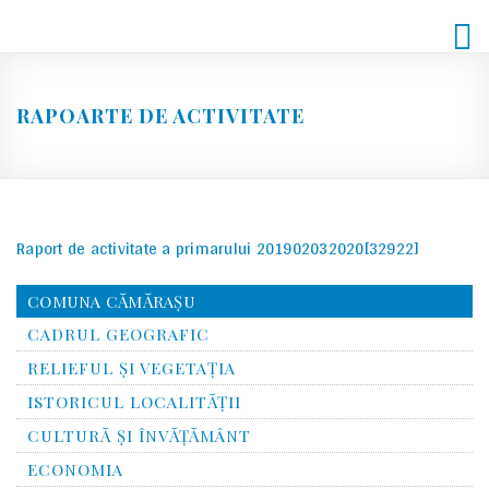
Skip
to
content
RAPOARTE DE ACTIVITATE
Raport de activitate a primarului 201902032020[32922]
COMUNA CĂMĂRAȘU
CADRUL GEOGRAFIC
RELIEFUL ŞI VEGETAŢIA
ISTORICUL LOCALITĂŢII
CULTURĂ ŞI ÎNVĂŢĂMÂNT
ECONOMIA