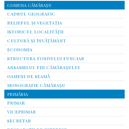
COMUNA CĂMĂRAȘU
CADRUL GEOGRAFIC
RELIEFUL ŞI VEGETAŢIA
ISTORICUL LOCALITĂŢII
CULTURĂ ŞI ÎNVĂŢĂMÂNT
ECONOMIA
STRUCTURA FONDULUI FUNCIAR
ANSAMBLUL FIII CĂMĂRAŞULUI
OAMENI DE SEAMĂ
MONOGRAFIE CĂMĂRAŞU
PRIMĂRIA
PRIMAR
VICEPRIMAR
SECRETAR