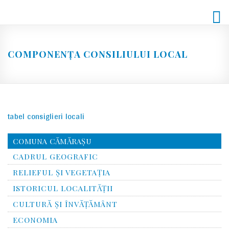
Skip
to
content
COMPONENŢA CONSILIULUI LOCAL
tabel consiglieri locali
COMUNA CĂMĂRAȘU
CADRUL GEOGRAFIC
RELIEFUL ŞI VEGETAŢIA
ISTORICUL LOCALITĂŢII
CULTURĂ ŞI ÎNVĂŢĂMÂNT
ECONOMIA