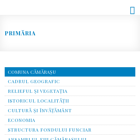
Skip
to
content
PRIMĂRIA
COMUNA CĂMĂRAȘU
CADRUL GEOGRAFIC
RELIEFUL ŞI VEGETAŢIA
ISTORICUL LOCALITĂŢII
CULTURĂ ŞI ÎNVĂŢĂMÂNT
ECONOMIA
STRUCTURA FONDULUI FUNCIAR
ANSAMBLUL FIII CĂMĂRAŞULUI