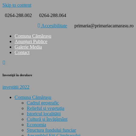
Skip to content
0264-288.002
0264-288.064
Accesibilitate
primaria@primariacamarasu.ro
Comuna Cămărașu
Anunțuri Publice
Galerie Media
Contact
Investiţii în derulare
investitii 2022
Comuna Cămărașu
Cadrul geografic
Relieful şi vegetaţia
Istoricul localităţii
Cultură şi învăţământ
Economia
Structura fondului funciar
Ansamblul Fiii Cămăraşului