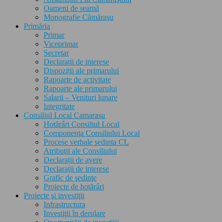
Oameni de seamă
Monografie Cămăraşu
Primăria
Primar
Viceprimar
Secretar
Declarații de interese
Dispoziții ale primarului
Rapoarte de activitate
Rapoarte ale primarului
Salarii – Venituri lunare
Integritate
Consiliul Local Camarasu
Hotărâri Consiliul Local
Componenţa Consiliului Local
Procese verbale sedinta CL
Atribuţii ale Consiliului
Declarații de avere
Declaraţii de interese
Grafic de şedinţe
Proiecte de hotărâri
Proiecte şi investiţii
Infrastructura
Investiţii în derulare