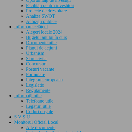
Oportunităţi de investiţii
Facilităţi pentru investitori
Proiecte de dezvoltare
Analiza SWOT
Achiziții publice
Informare cetăţeni
Alegeri locale 2024
Bugetul anului în curs
Documente utile
Planul de acțiuni
Urbanism
Stare civila
Concursuri
Posturi vacante
Formulare
Integrare europeana
Legislatie
Regulamente
Informaţii utile
Telefoane utile
Legături utile
Coduri poştale
S V S U
Monitorul Oficial Local
Alte documente