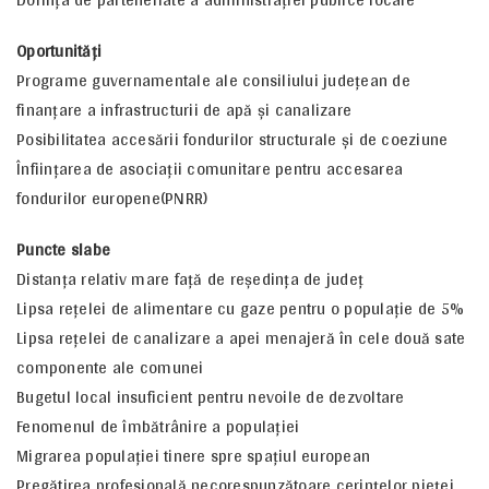
Oportunităţi
Programe guvernamentale ale consiliului judeţean de
finanţare a infrastructurii de apă şi canalizare
Posibilitatea accesării fondurilor structurale şi de coeziune
Înfiinţarea de asociaţii comunitare pentru accesarea
fondurilor europene(PNRR)
Puncte slabe
Distanţa relativ mare faţă de reşedinţa de judeţ
Lipsa reţelei de alimentare cu gaze pentru o populaţie de 5%
Lipsa reţelei de canalizare a apei menajeră în cele două sate
componente ale comunei
Bugetul local insuficient pentru nevoile de dezvoltare
Fenomenul de îmbătrânire a populaţiei
Migrarea populaţiei tinere spre spaţiul european
Pregătirea profesională necorespunzătoare cerinţelor pieţei