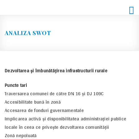
Skip
to
content
ANALIZA SWOT
Dezvoltarea şi îmbunătăţirea infrastructurii rurale
Puncte tari
Traversarea comunei de către DN 16 şi DJ 109C
Accesibilitate bună în zonă
Accesarea de fonduri guvernamentale
Implicarea activă şi disponibilitatea administraţiei publice
locale în ceea ce priveşte dezvoltarea comunităţii
Zonă nepoluată