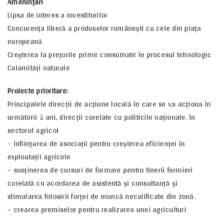
Ameninţări
Lipsa de interes a investitorilor
Concurenţa liberă a produselor româneşti cu cele din piaţa
europeană
Creşterea la preţurile prime consumate în procesul tehnologic
Calamităţi naturale
Proiecte prioritare:
Principalele direcţii de acţiune locală în care se va acţiona în
următorii 5 ani, direcţii corelate cu politicile naţionale. în
sectorul agricol
– înfiinţarea de asociaţii pentru creşterea eficienței în
exploataţii agricole
– susţinerea de cursuri de formare pentru tinerii fermieri
corelată cu acordarea de asistentă şi consultanţă şi
stimularea folosirii forţei de muncă necalificate din zonă.
– crearea premiselor pentru realizarea unei agriculturi