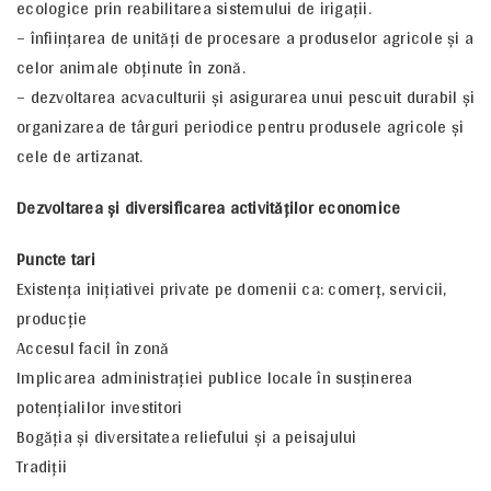
ecologice prin reabilitarea sistemului de irigaţii.
– înfiinţarea de unităţi de procesare a produselor agricole şi a
celor animale obţinute în zonă.
– dezvoltarea acvaculturii şi asigurarea unui pescuit durabil şi
organizarea de târguri periodice pentru produsele agricole şi
cele de artizanat.
Dezvoltarea şi diversificarea activităţilor economice
Puncte tari
Existenţa iniţiativei private pe domenii ca: comerţ, servicii,
producţie
Accesul facil în zonă
Implicarea administraţiei publice locale în susţinerea
potenţialilor investitori
Bogăţia şi diversitatea reliefului şi a peisajului
Tradiţii