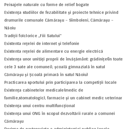
Peisajele naturale cu forme de relief bogate
Existenţa studiilor de fezabilitate şi proiecte tehnice privind
drumurile comunale Cămăraşu – Sîmboleni, Cămăraşu –
Năoiu
Tradiţii folclorice „Fiii Satului”
Existenta reţelei de internet și telefonie
Existenta reţelei de alimentare cu energie electrică
Existenţa unor unităţi proprii de învăţământ: grădiniţe(în toate
cele 3 sate ale comunei), şcoală gimnazială în satul
Cămărașu și Școală primară în satul Năoiu)
Practicarea sportului prin participarea la competiţii locale
Existenţa cabinetelor medicale(medic de
familie,stomatologic), farmacie şi un cabinet medic veterinar
Existenţa unui centru multifuncţional
Existența unui ONG în scopul dezvoltării rurale a comunei
Cămăraşu
Dorinţa de parteneriate a administraţiei publice locale