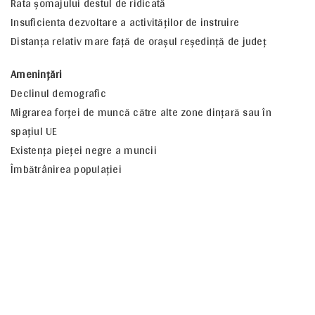
Rata şomajului destul de ridicată
Insuficienta dezvoltare a activităţilor de instruire
Distanţa relativ mare faţă de oraşul reşedinţă de judeţ
Ameninţări
Declinul demografic
Migrarea forţei de muncă către alte zone dinţară sau în
spaţiul UE
Existenţa pieţei negre a muncii
Îmbătrânirea populaţiei