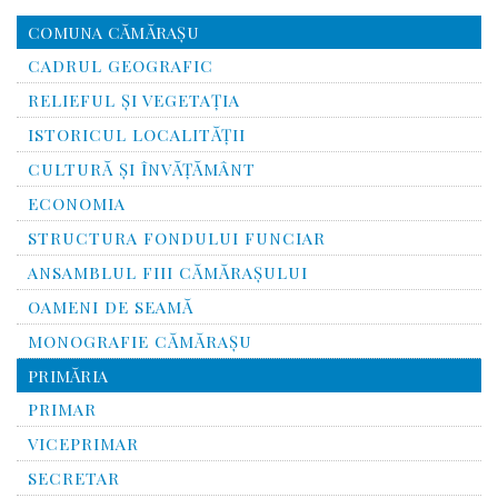
COMUNA CĂMĂRAȘU
CADRUL GEOGRAFIC
RELIEFUL ŞI VEGETAŢIA
ISTORICUL LOCALITĂŢII
CULTURĂ ŞI ÎNVĂŢĂMÂNT
ECONOMIA
STRUCTURA FONDULUI FUNCIAR
ANSAMBLUL FIII CĂMĂRAŞULUI
OAMENI DE SEAMĂ
MONOGRAFIE CĂMĂRAŞU
PRIMĂRIA
PRIMAR
VICEPRIMAR
SECRETAR