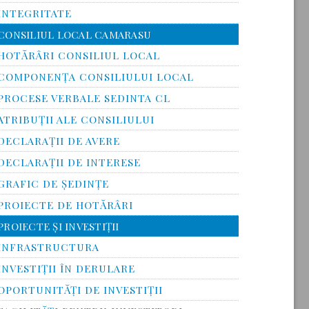
INTEGRITATE
CONSILIUL LOCAL CAMARASU
HOTĂRÂRI CONSILIUL LOCAL
COMPONENŢA CONSILIULUI LOCAL
PROCESE VERBALE SEDINTA CL
ATRIBUŢII ALE CONSILIULUI
DECLARAȚII DE AVERE
DECLARAŢII DE INTERESE
GRAFIC DE ŞEDINŢE
PROIECTE DE HOTĂRÂRI
PROIECTE ŞI INVESTIŢII
INFRASTRUCTURA
INVESTIŢII ÎN DERULARE
OPORTUNITĂŢI DE INVESTIŢII