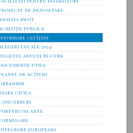
FACILITĂŢI PENTRU INVESTITORI
PROIECTE DE DEZVOLTARE
ANALIZA SWOT
ACHIZIȚII PUBLICE
INFORMARE CETĂŢENI
ALEGERI LOCALE 2024
BUGETUL ANULUI ÎN CURS
DOCUMENTE UTILE
PLANUL DE ACȚIUNI
URBANISM
STARE CIVILA
CONCURSURI
POSTURI VACANTE
FORMULARE
INTEGRARE EUROPEANA