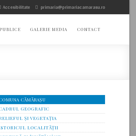
Accesibilitate
primaria@primariacamarasu.ro
PUBLICE
GALERIE MEDIA
CONTACT
COMUNA CĂMĂRAȘU
CADRUL GEOGRAFIC
RELIEFUL ŞI VEGETAŢIA
ISTORICUL LOCALITĂŢII