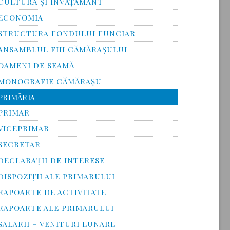
CULTURĂ ŞI ÎNVĂŢĂMÂNT
ECONOMIA
STRUCTURA FONDULUI FUNCIAR
ANSAMBLUL FIII CĂMĂRAŞULUI
OAMENI DE SEAMĂ
MONOGRAFIE CĂMĂRAŞU
PRIMĂRIA
PRIMAR
VICEPRIMAR
SECRETAR
DECLARAȚII DE INTERESE
DISPOZIȚII ALE PRIMARULUI
RAPOARTE DE ACTIVITATE
RAPOARTE ALE PRIMARULUI
SALARII – VENITURI LUNARE